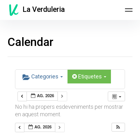
Skip
La Verduleria
to
content
Calendar
Categories
Etiquetes
AG. 2026
No hi ha propers esdeveniments per mostrar
en aquest moment.
AG. 2026